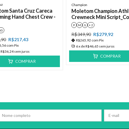
uz
Champion
om Santa Cruz Careca
Moletom Champion Athl
ming Hand Chest Crew -
Crewneck Mini Script_C
P
M
G
+ 2
GG
R$349,90
R$279,92
,90
R$217,43
R$265,92
com
Pix
6,56
com
Pix
6
x de
R$46,65
sem juros
e
R$36,24
sem juros
COMPRAR
COMPRAR