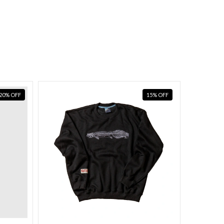
20
%
OFF
15
%
OFF