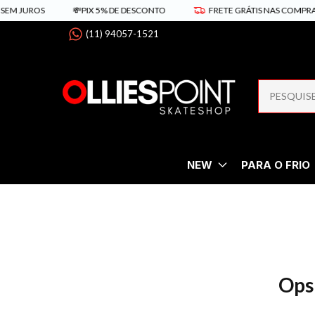
EM JUROS
💸PIX 5% DE DESCONTO
FRETE GRÁTIS NAS COMPRAS A
(11) 94057-1521
NEW
PARA O FRIO
Ops