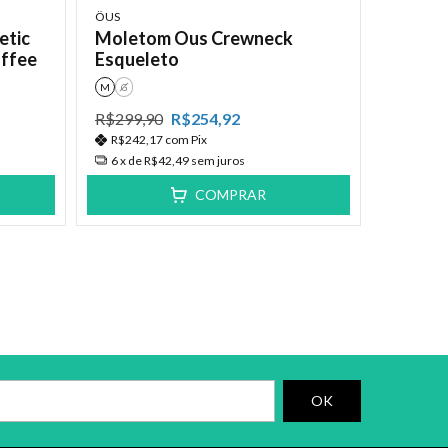
ÖUS
etic
Moletom Ous Crewneck
offee
Esqueleto
M
G
R$299,90
R$254,92
R$242,17
com
Pix
6
x de
R$42,49
sem juros
COMPRAR