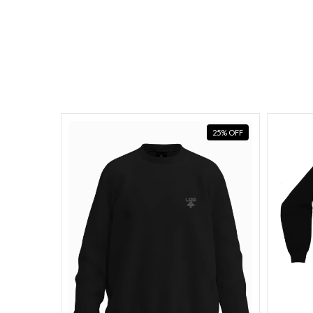
25
%
OFF