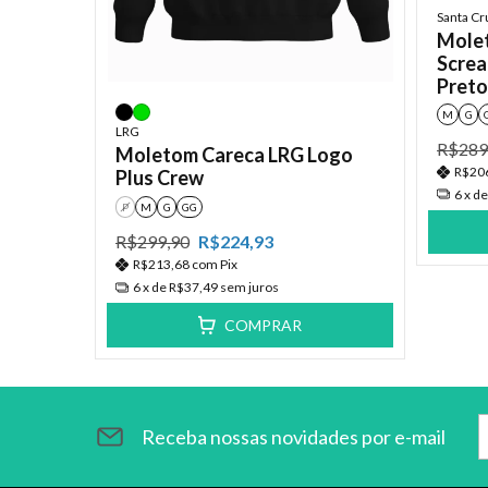
Santa Cr
Molet
Screa
Preto
M
G
LRG
R$289
Moletom Careca LRG Logo
R$20
Plus Crew
6
x d
P
M
G
GG
R$299,90
R$224,93
R$213,68
com
Pix
6
x de
R$37,49
sem juros
COMPRAR
Receba nossas novidades por e-mail