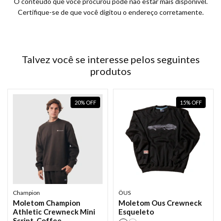
O conteúdo que você procurou pode não estar mais disponível.
Certifique-se de que você digitou o endereço corretamente.
Talvez você se interesse pelos seguintes
produtos
20
%
OFF
15
%
OFF
Champion
ÖUS
Moletom Champion
Moletom Ous Crewneck
Athletic Crewneck Mini
Esqueleto
Script_Coffee