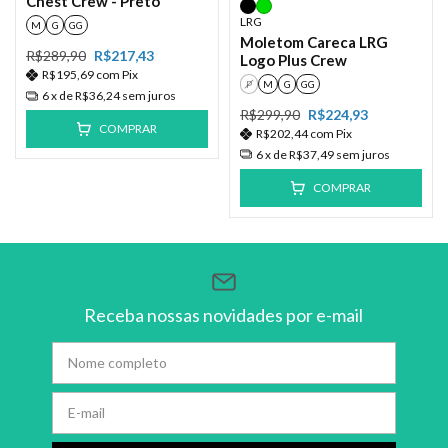
Chest Crew - Preto
LRG
M
G
GG
Moletom Careca LRG
R$289,90
R$217,43
Logo Plus Crew
R$195,69
com
Pix
P
M
G
GG
6
x de
R$36,24
sem juros
R$299,90
R$224,93
COMPRAR
R$202,44
com
Pix
6
x de
R$37,49
sem juros
COMPRAR
Receba nossas novidades por e-mail