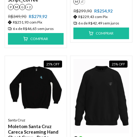
M
G
P
M
G
+ 2
R$299,90
R$254,92
R$349,90
R$279,92
R$229,43
com
Pix
R$251,93
com
Pix
6
x de
R$42,49
sem juros
6
x de
R$46,65
sem juros
COMPRAR
COMPRAR
25
%
OFF
25
%
OFF
Santa Cruz
Moletom Santa Cruz
Careca Screaming Hand