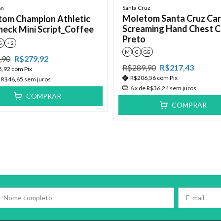
Santa Cruz
on
Moletom Santa Cruz Ca
om Champion Athletic
Screaming Hand Chest C
eck Mini Script_Coffee
Preto
G
+ 2
M
G
GG
,90
R$279,92
R$289,90
R$217,43
5,92
com
Pix
R$206,56
com
Pix
e
R$46,65
sem juros
6
x de
R$36,24
sem juros
COMPRAR
COMPRAR