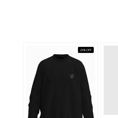
25
%
OFF