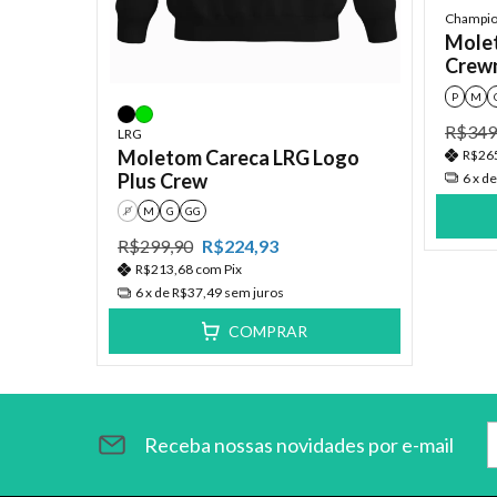
Champi
Molet
Crewn
P
M
R$349
LRG
Moletom Careca LRG Logo
R$26
Plus Crew
6
x d
P
M
G
GG
R$299,90
R$224,93
R$213,68
com
Pix
6
x de
R$37,49
sem juros
COMPRAR
Receba nossas novidades por e-mail