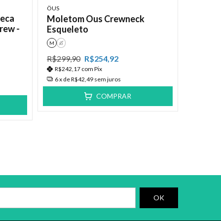
ÖUS
reca
Moletom Ous Crewneck
rew -
Esqueleto
M
G
R$299,90
R$254,92
R$242,17
com
Pix
6
x de
R$42,49
sem juros
COMPRAR