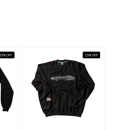
25
%
OFF
15
%
OFF