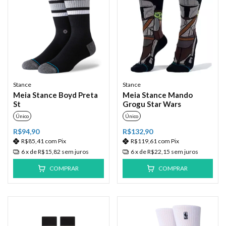
Stance
Stance
Meia Stance Boyd Preta
Meia Stance Mando
St
Grogu Star Wars
Único
Único
R$94,90
R$132,90
R$85,41
com
Pix
R$119,61
com
Pix
6
x de
R$15,82
sem juros
6
x de
R$22,15
sem juros
COMPRAR
COMPRAR