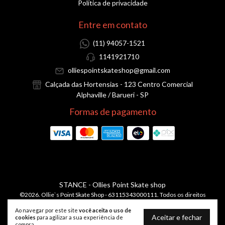
Política de privacidade
Entre em contato
(11) 94057-1521
1141921710
olliespointskateshop@gmail.com
Calçada das Hortensias - 123 Centro Comercial
Alphaville / Barueri - SP
Formas de pagamento
STANCE
- Ollies Point Skate shop
©2026. Ollie`s Point Skate Shop - 63115343000111. Todos os direitos
reservados.
Ao navegar por este site
você aceita o uso de
Aceitar e fechar
cookies
para agilizar a sua experiência de
compra.