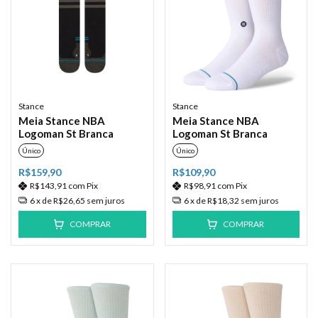
Stance
Stance
Meia Stance NBA
Meia Stance NBA
Logoman St Branca
Logoman St Branca
Único
Único
R$159,90
R$109,90
R$143,91
com
Pix
R$98,91
com
Pix
6
x de
R$26,65
sem juros
6
x de
R$18,32
sem juros
COMPRAR
COMPRAR