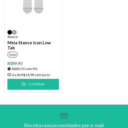
Stance
Meia Stance Icon Low
Tab
Único
R$89,90
R$80,91
com
Pix
6
x de
R$14,98
sem juros
COMPRAR
Receba nossas novidades por e-mail