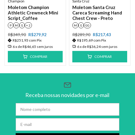
Champion
Santa Cruz
Moletom Champion
Moletom Santa Cruz
Athletic Crewneck Mini
Careca Screaming Hand
Script_Coffee
Chest Crew - Preto
P
M
G
+ 2
M
G
GG
R$349,90
R$279,92
R$289,90
R$217,43
R$251,93
com
Pix
R$195,69
com
Pix
6
x de
R$46,65
sem juros
6
x de
R$36,24
sem juros
COMPRAR
COMPRAR
Receba nossas novidades por e-mail