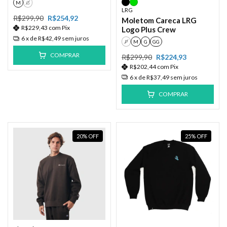
M
G
LRG
R$299,90
R$254,92
Moletom Careca LRG
R$229,43
com
Pix
Logo Plus Crew
6
x de
R$42,49
sem juros
P
M
G
GG
COMPRAR
R$299,90
R$224,93
R$202,44
com
Pix
6
x de
R$37,49
sem juros
COMPRAR
20
%
OFF
25
%
OFF