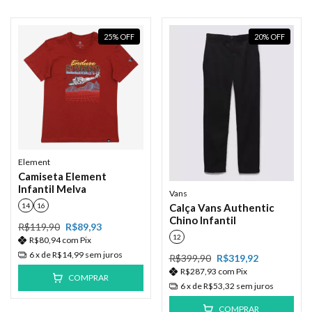
25
%
OFF
20
%
OFF
Element
Camiseta Element
Infantil Melva
Vans
Calça Vans Authentic
14
16
Chino Infantil
R$119,90
R$89,93
12
R$80,94
com
Pix
6
x de
R$14,99
sem juros
R$399,90
R$319,92
R$287,93
com
Pix
COMPRAR
6
x de
R$53,32
sem juros
COMPRAR