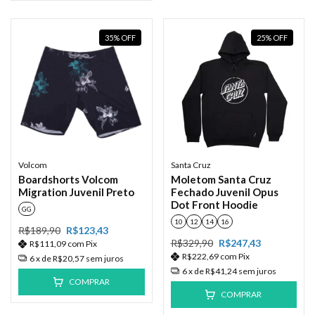
35
%
OFF
25
%
OFF
Volcom
Santa Cruz
Boardshorts Volcom
Moletom Santa Cruz
Migration Juvenil Preto
Fechado Juvenil Opus
Dot Front Hoodie
GG
10
12
14
16
R$189,90
R$123,43
R$329,90
R$247,43
R$111,09
com
Pix
R$222,69
com
Pix
6
x de
R$20,57
sem juros
6
x de
R$41,24
sem juros
COMPRAR
COMPRAR