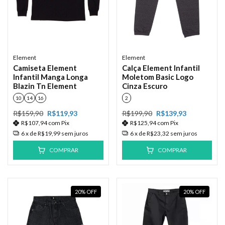
Element
Element
Camiseta Element
Calça Element Infantil
Infantil Manga Longa
Moletom Basic Logo
Blazin Tn Element
Cinza Escuro
10
14
16
2
R$159,90
R$119,93
R$199,90
R$139,93
R$107,94
com
Pix
R$125,94
com
Pix
6
x de
R$19,99
sem juros
6
x de
R$23,32
sem juros
COMPRAR
COMPRAR
20
%
OFF
20
%
OFF