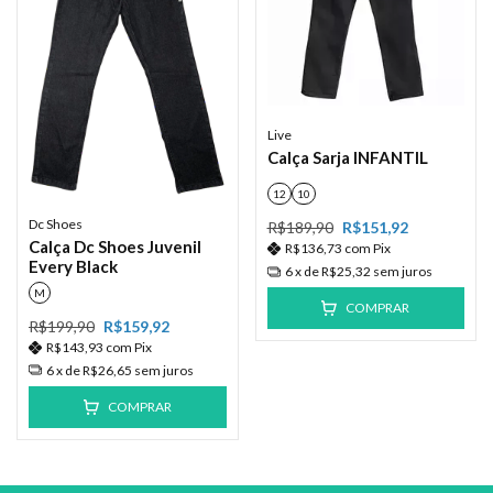
Live
Calça Sarja INFANTIL
12
10
Dc Shoes
R$189,90
R$151,92
Calça Dc Shoes Juvenil
R$136,73
com
Pix
Every Black
6
x de
R$25,32
sem juros
M
COMPRAR
R$199,90
R$159,92
R$143,93
com
Pix
6
x de
R$26,65
sem juros
COMPRAR