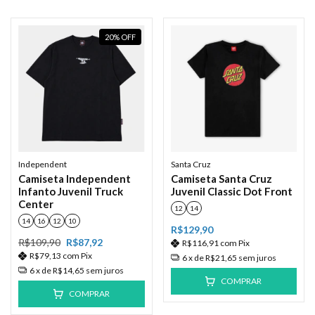
20
%
OFF
Independent
Santa Cruz
Camiseta Independent
Camiseta Santa Cruz
Infanto Juvenil Truck
Juvenil Classic Dot Front
Center
12
14
14
16
12
10
R$129,90
R$109,90
R$87,92
R$116,91
com
Pix
R$79,13
com
Pix
6
x de
R$21,65
sem juros
6
x de
R$14,65
sem juros
COMPRAR
COMPRAR