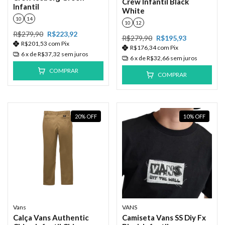
Crew Infantil Black
Infantil
White
10
14
10
12
R$279,90
R$223,92
R$279,90
R$195,93
R$201,53
com
Pix
R$176,34
com
Pix
6
x de
R$37,32
sem juros
6
x de
R$32,66
sem juros
COMPRAR
COMPRAR
20
%
OFF
10
%
OFF
Vans
VANS
Calça Vans Authentic
Camiseta Vans SS Diy Fx