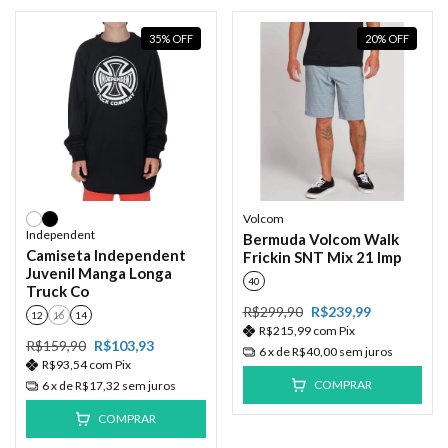
35
%
OFF
20
%
OFF
Volcom
Independent
Bermuda Volcom Walk
Camiseta Independent
Frickin SNT Mix 21 Imp
Juvenil Manga Longa
40
Truck Co
R$299,90
R$239,99
12
16
14
R$215,99
com
Pix
R$159,90
R$103,93
6
x de
R$40,00
sem juros
R$93,54
com
Pix
COMPRAR
6
x de
R$17,32
sem juros
COMPRAR