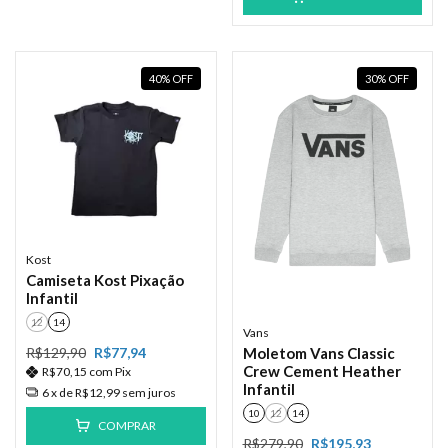
40
%
OFF
30
%
OFF
Kost
Camiseta Kost Pixação
Infantil
12
14
Vans
R$129,90
R$77,94
Moletom Vans Classic
Crew Cement Heather
R$70,15
com
Pix
Infantil
6
x de
R$12,99
sem juros
10
12
14
COMPRAR
R$279,90
R$195,93