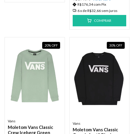
R$176,34
com
Pix
6
x de
R$32,66
sem juros
COMPRAR
20
%
OFF
30
%
OFF
Vans
Vans
Moletom Vans Classic
Moletom Vans Classic
Crew Iceberg Green