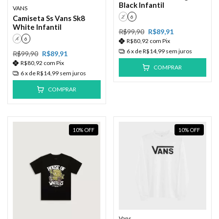
Black Infantil
VANS
Camiseta Ss Vans Sk8
2
6
White Infantil
R$99,90
R$89,91
4
6
R$80,92
com
Pix
6
x de
R$14,99
sem juros
R$99,90
R$89,91
R$80,92
com
Pix
COMPRAR
6
x de
R$14,99
sem juros
COMPRAR
10
%
OFF
10
%
OFF
Vans