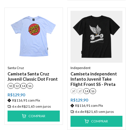
Santa Cruz
Independent
Camiseta Santa Cruz
Camiseta independent
Juvenil Classic Dot Front
Infanto Juvenil Take
Flight Front SS - Preta
10
12
14
16
10
12
14
16
R$129,90
R$129,90
R$116,91
com
Pix
R$116,91
com
Pix
6
x de
R$21,65
sem juros
6
x de
R$21,65
sem juros
COMPRAR
COMPRAR