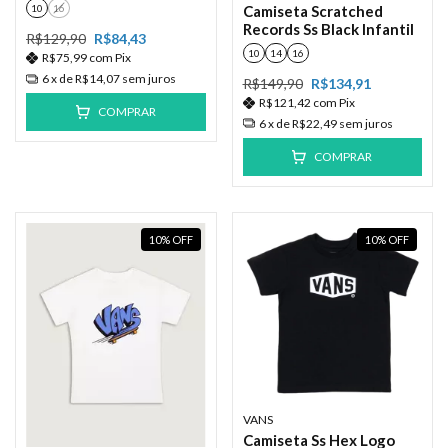
Camiseta Scratched
10
16
Records Ss Black Infantil
R$129,90
R$84,43
10
14
16
R$75,99
com
Pix
6
x de
R$14,07
sem juros
R$149,90
R$134,91
R$121,42
com
Pix
COMPRAR
6
x de
R$22,49
sem juros
COMPRAR
10
%
OFF
10
%
OFF
VANS
Camiseta Ss Hex Logo