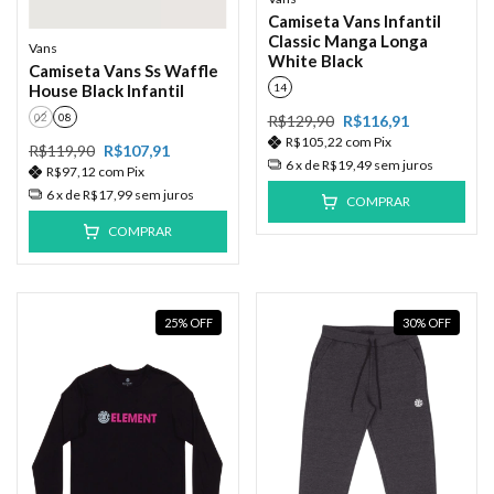
Camiseta Vans Infantil
Classic Manga Longa
Vans
White Black
Camiseta Vans Ss Waffle
House Black Infantil
14
02
08
R$129,90
R$116,91
R$105,22
com
Pix
R$119,90
R$107,91
6
x de
R$19,49
sem juros
R$97,12
com
Pix
6
x de
R$17,99
sem juros
COMPRAR
COMPRAR
25
%
OFF
30
%
OFF