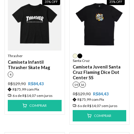
35
%
OFF
35
%
OFF
Thrasher
Santa Cruz
Camiseta Infantil
Camiseta Juvenil Santa
Thrasher Skate Mag
Cruz Flaming Dice Dot
4
Center SS
R$129,90
R$84,43
14
16
R$75,99
com
Pix
R$129,90
R$84,43
6
x de
R$14,07
sem juros
R$75,99
com
Pix
COMPRAR
6
x de
R$14,07
sem juros
COMPRAR