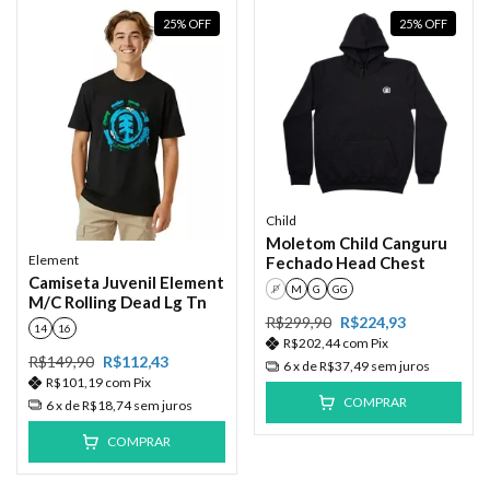
25
%
OFF
25
%
OFF
Child
Moletom Child Canguru
Element
Fechado Head Chest
Camiseta Juvenil Element
P
M
G
GG
M/C Rolling Dead Lg Tn
R$299,90
R$224,93
14
16
R$202,44
com
Pix
R$149,90
R$112,43
6
x de
R$37,49
sem juros
R$101,19
com
Pix
COMPRAR
6
x de
R$18,74
sem juros
COMPRAR