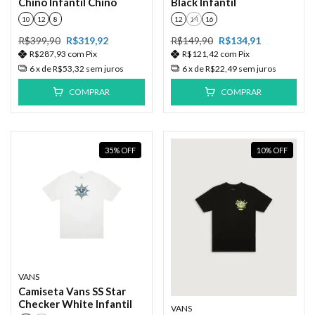
Chino Infantil Chino
Black Infantil
10
12
8
12
14
16
R$399,90
R$319,92
R$149,90
R$134,91
R$287,93
com
Pix
R$121,42
com
Pix
6
x de
R$53,32
sem juros
6
x de
R$22,49
sem juros
COMPRAR
COMPRAR
35
%
OFF
10
%
OFF
VANS
Camiseta Vans SS Star
Checker White Infantil
VANS