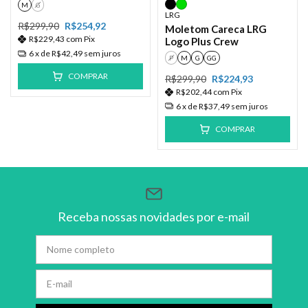
M
G
LRG
R$299,90
R$254,92
Moletom Careca LRG
R$229,43
com
Pix
Logo Plus Crew
6
x de
R$42,49
sem juros
P
M
G
GG
COMPRAR
R$299,90
R$224,93
R$202,44
com
Pix
6
x de
R$37,49
sem juros
COMPRAR
Receba nossas novidades por e-mail