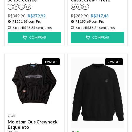
P
M
G
+ 2
M
G
GG
R$349,90
R$279,92
R$289,90
R$217,43
R$251,93
com
Pix
R$195,69
com
Pix
6
x de
R$46,65
sem juros
6
x de
R$36,24
sem juros
COMPRAR
COMPRAR
15
%
OFF
25
%
OFF
ÖUS
Moletom Ous Crewneck
Esqueleto