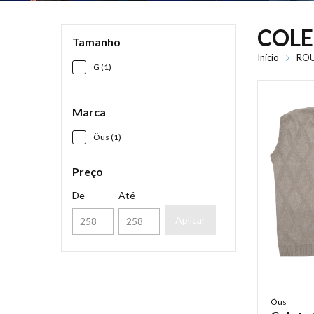
COLE
Tamanho
Início
ROU
G (1)
Marca
Öus (1)
Preço
De
Até
Aplicar
Öus