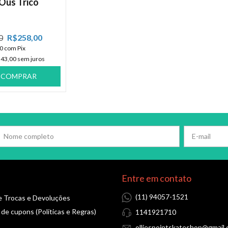
Öus Tricô
0
R$258,00
10
com
Pix
43,00
sem juros
COMPRAR
Entre em contato
(11) 94057-1521
de Trocas e Devoluções
 de cupons (Políticas e Regras)
1141921710
olliespointskateshop@gmail