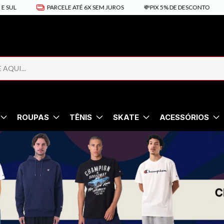
 SUL
PARCELE ATÉ 6X SEM JUROS
💸PIX 5% DE DESCONTO
ROUPAS
TÊNIS
SKATE
ACESSÓRIOS